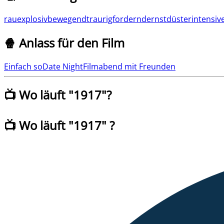
rau
explosiv
bewegend
traurig
fordernd
ernst
düster
intensiv
🍿 Anlass für den Film
Einfach so
Date Night
Filmabend mit Freunden
📺 Wo läuft "
1917
"?
📺 Wo läuft
"
1917
" ?