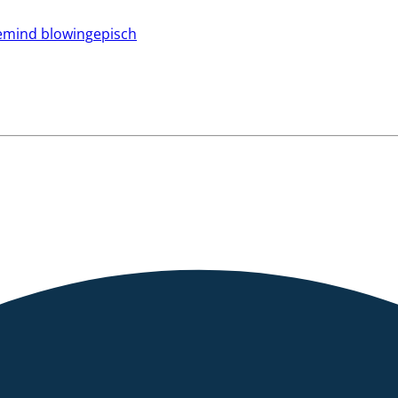
e
mind blowing
episch