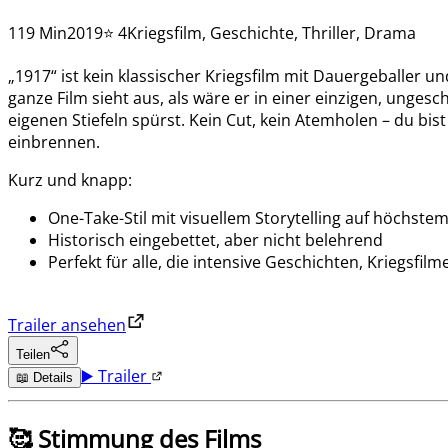
119 Min
2019
⭐ 4
Kriegsfilm, Geschichte, Thriller, Drama
„1917“ ist kein klassischer Kriegsfilm mit Dauergeballer
ganze Film sieht aus, als wäre er in einer einzigen, unge
eigenen Stiefeln spürst. Kein Cut, kein Atemholen – du bist
einbrennen.
Kurz und knapp:
One-Take-Stil mit visuellem Storytelling auf höchste
Historisch eingebettet, aber nicht belehrend
Perfekt für alle, die intensive Geschichten, Kriegsfil
Trailer ansehen
Teilen
▶️ Trailer
📖 Details
🥰 Stimmung des Films