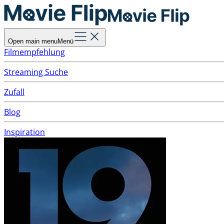
Open main menu
Menü
Filmempfehlung
Streaming Suche
Zufall
Blog
Inspiration