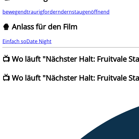
bewegend
traurig
fordernd
ernst
augenöffnend
🍿 Anlass für den Film
Einfach so
Date Night
📺 Wo läuft "
Nächster Halt: Fruitvale St
📺 Wo läuft
"
Nächster Halt: Fruitvale St