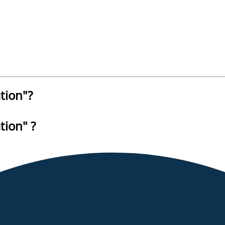
ation
"?
ation
" ?