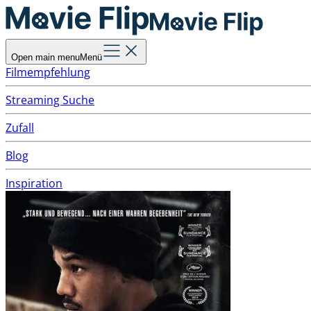
Open main menu
Menü
Filmempfehlung
Streaming Suche
Zufall
Blog
Inspiration