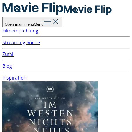
Open main menu
Menü
Filmempfehlung
Streaming Suche
Zufall
Blog
Inspiration