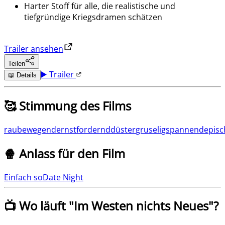
Harter Stoff für alle, die realistische und
tiefgründige Kriegsdramen schätzen
Trailer ansehen
Teilen
▶️ Trailer
📖 Details
🥰 Stimmung des Films
rau
bewegend
ernst
fordernd
düster
gruselig
spannend
episc
🍿 Anlass für den Film
Einfach so
Date Night
📺 Wo läuft "
Im Westen nichts Neues
"?