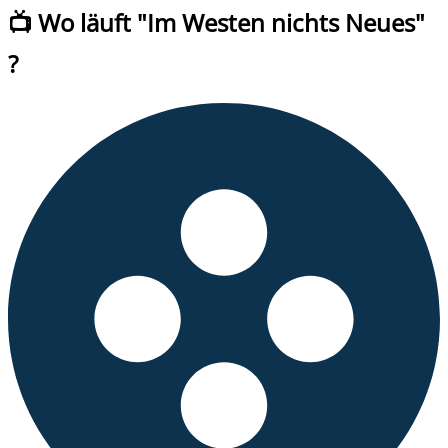
📺 Wo läuft
"
Im Westen nichts Neues
"
?