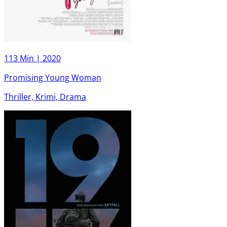
113 Min |
2020
Promising Young Woman
Thriller, Krimi, Drama