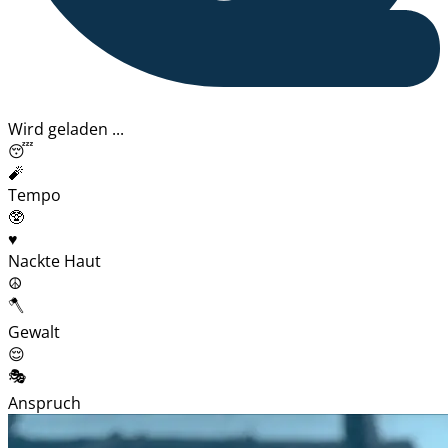
Wird geladen ...
😴
🧨
Tempo
🥸
♥️
Nackte Haut
☮️
🪓
Gewalt
😌
🎭
Anspruch