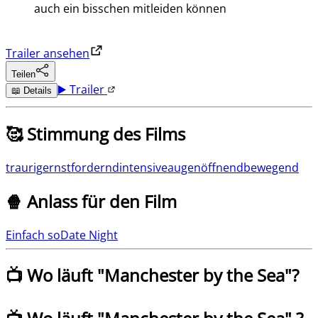
auch ein bisschen mitleiden können
Trailer ansehen
Teilen
▶️ Trailer
📖 Details
🥰 Stimmung des Films
traurig
ernst
fordernd
intensive
augenöffnend
bewegend
🍿 Anlass für den Film
Einfach so
Date Night
📺 Wo läuft "
Manchester by the Sea
"?