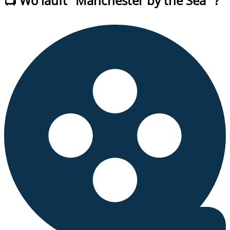
📺 Wo läuft
"
Manchester by the Sea
" ?