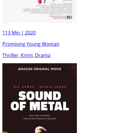
113 Min |
2020
Promising Young Woman
Thriller, Krimi, Drama