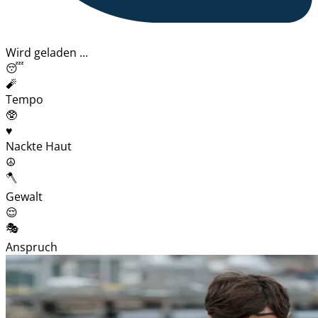
Wird geladen ...
😴
🧨
Tempo
🥸
♥️
Nackte Haut
☮️
🪓
Gewalt
😌
🎭
Anspruch