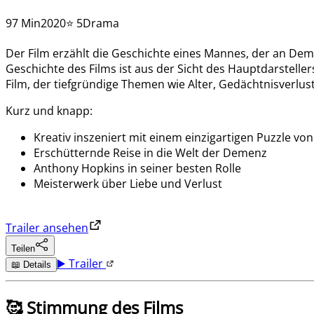
97 Min
2020
⭐ 5
Drama
Der Film erzählt die Geschichte eines Mannes, der an De
Geschichte des Films ist aus der Sicht des Hauptdarsteller
Film, der tiefgründige Themen wie Alter, Gedächtnisverlu
Kurz und knapp:
Kreativ inszeniert mit einem einzigartigen Puzzle vo
Erschütternde Reise in die Welt der Demenz
Anthony Hopkins in seiner besten Rolle
Meisterwerk über Liebe und Verlust
Trailer ansehen
Teilen
▶️ Trailer
📖 Details
🥰 Stimmung des Films