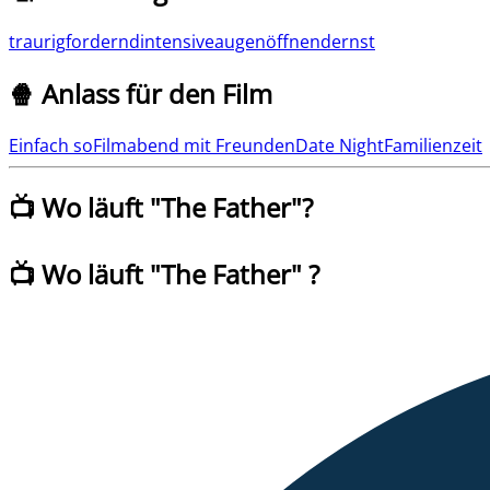
traurig
fordernd
intensive
augenöffnend
ernst
🍿 Anlass für den Film
Einfach so
Filmabend mit Freunden
Date Night
Familienzeit
📺 Wo läuft "
The Father
"?
📺 Wo läuft
"
The Father
" ?