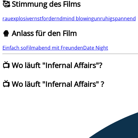
🥰 Stimmung des Films
rau
explosiv
ernst
fordernd
mind blowing
unruhig
spannend
🍿 Anlass für den Film
Einfach so
Filmabend mit Freunden
Date Night
📺 Wo läuft "
Infernal Affairs
"?
📺 Wo läuft
"
Infernal Affairs
" ?