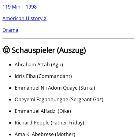
119 Min |
1998
American History X
Drama
🤠 Schauspieler (Auszug)
Abraham Attah
(
Agu
)
Idris Elba
(
Commandant
)
Emmanuel Nii Adom Quaye
(
Strika
)
Opeyemi Fagbohungbe
(
Sergeant Gaz
)
Emmanuel Affadzi
(
Dike
)
Richard Pepple
(
Father Friday
)
Ama K. Abebrese
(
Mother
)