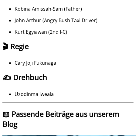
Kobina Amissah-Sam
(
Father
)
John Arthur
(
Angry Bush Taxi Driver
)
Kurt Egyiawan
(
2nd I-C
)
🎬 Regie
Cary Joji Fukunaga
✍️ Drehbuch
Uzodinma Iweala
📖 Passende Beiträge aus unserem
Blog