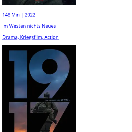
148 Min |
2022
Im Westen nichts Neues
Drama, Kriegsfilm, Action