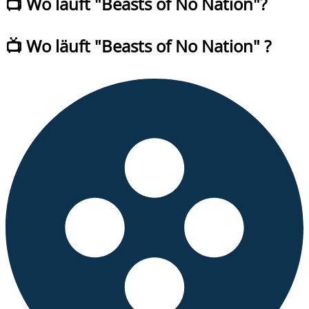
📺 Wo läuft "
Beasts of No Nation
"?
📺 Wo läuft
"
Beasts of No Nation
" ?