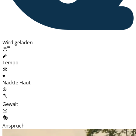
Wird geladen ...
😴
🧨
Tempo
🥸
♥️
Nackte Haut
☮️
🪓
Gewalt
😌
🎭
Anspruch