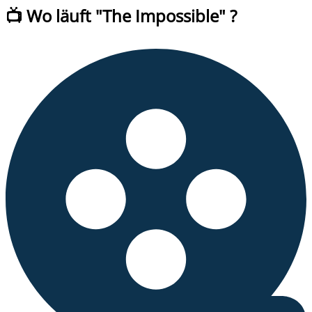
📺 Wo läuft
"
The Impossible
" ?