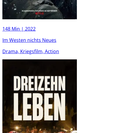
148 Min |
2022
Im Westen nichts Neues
Drama, Kriegsfilm, Action