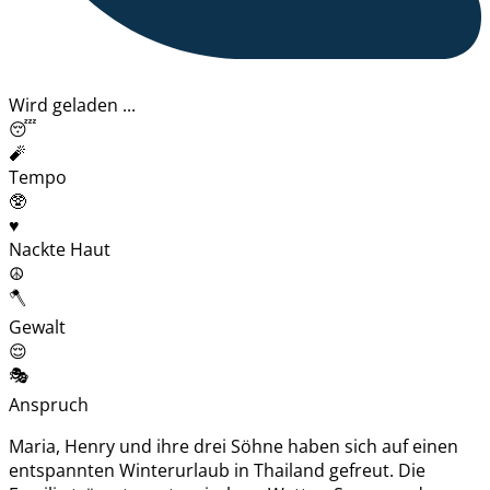
Wird geladen ...
😴
🧨
Tempo
🥸
♥️
Nackte Haut
☮️
🪓
Gewalt
😌
🎭
Anspruch
Maria, Henry und ihre drei Söhne haben sich auf einen
entspannten Winterurlaub in Thailand gefreut. Die