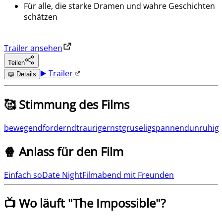
Für alle, die starke Dramen und wahre Geschichten
schätzen
Trailer ansehen
Teilen
▶️ Trailer
📖 Details
🥰 Stimmung des Films
bewegend
fordernd
traurig
ernst
gruselig
spannend
unruhig
🍿 Anlass für den Film
Einfach so
Date Night
Filmabend mit Freunden
📺 Wo läuft "
The Impossible
"?