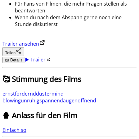
Für Fans von Filmen, die mehr Fragen stellen als
beantworten
Wenn du nach dem Abspann gerne noch eine
Stunde diskutierst
Trailer ansehen
Teilen
▶️ Trailer
📖 Details
🥰 Stimmung des Films
ernst
fordernd
düster
mind
blowing
unruhig
spannend
augenöffnend
🍿 Anlass für den Film
Einfach so