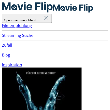
Open main menu
Menü
Filmempfehlung
Streaming Suche
Zufall
Blog
Inspiration