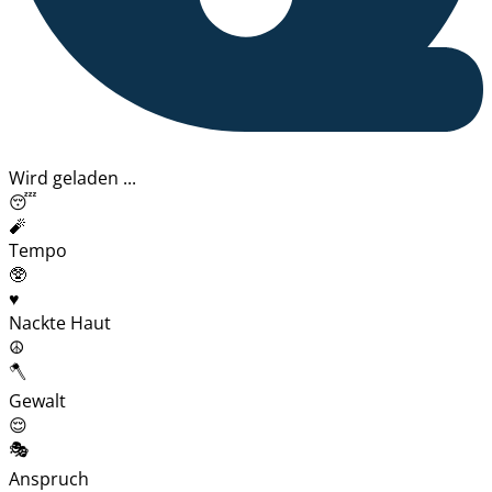
Wird geladen ...
😴
🧨
Tempo
🥸
♥️
Nackte Haut
☮️
🪓
Gewalt
😌
🎭
Anspruch