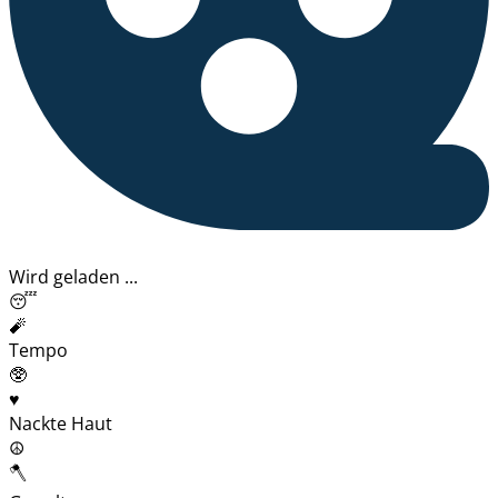
Wird geladen ...
😴
🧨
Tempo
🥸
♥️
Nackte Haut
☮️
🪓