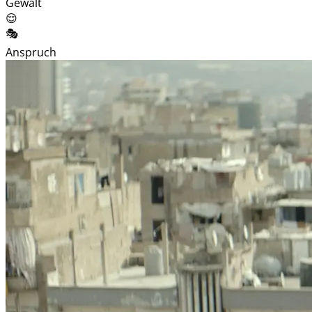
Gewalt
😌
🎭
Anspruch