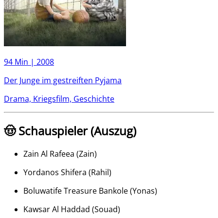
94 Min |
2008
Der Junge im gestreiften Pyjama
Drama, Kriegsfilm, Geschichte
🤠 Schauspieler (Auszug)
Zain Al Rafeea
(
Zain
)
Yordanos Shifera
(
Rahil
)
Boluwatife Treasure Bankole
(
Yonas
)
Kawsar Al Haddad
(
Souad
)