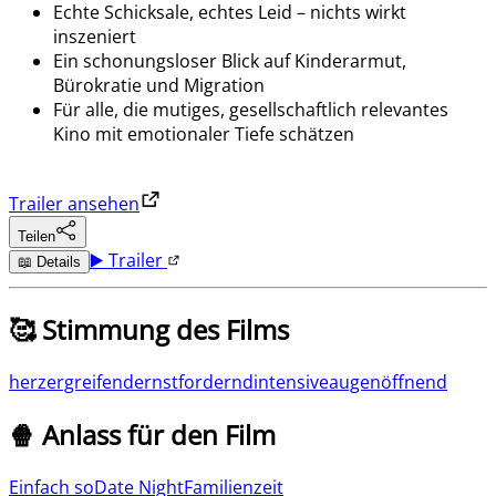
Echte Schicksale, echtes Leid – nichts wirkt
inszeniert
Ein schonungsloser Blick auf Kinderarmut,
Bürokratie und Migration
Für alle, die mutiges, gesellschaftlich relevantes
Kino mit emotionaler Tiefe schätzen
Trailer ansehen
Teilen
▶️ Trailer
📖 Details
🥰 Stimmung des Films
herzergreifend
ernst
fordernd
intensive
augenöffnend
🍿 Anlass für den Film
Einfach so
Date Night
Familienzeit