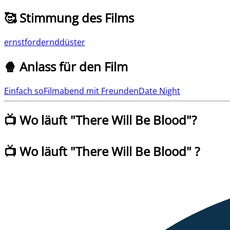
🥰 Stimmung des Films
ernst
fordernd
düster
🍿 Anlass für den Film
Einfach so
Filmabend mit Freunden
Date Night
📺 Wo läuft "
There Will Be Blood
"?
📺 Wo läuft
"
There Will Be Blood
" ?