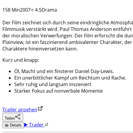
158 Min
2007
⭐ 4.5
Drama
Der Film zeichnet sich durch seine eindringliche Atmosph
Filmmusik verstärkt wird. Paul Thomas Anderson entführt d
der moralischen Verwerfungen. Der Film erforscht die dun
Plainview, ist ein faszinierend ambivalenter Charakter, de
Charaktere hineinversetzen kann.
Kurz und knapp:
Öl, Macht und ein finsterer Daniel Day-Lewis.
Ein unerbittlicher Kampf um Reichtum und Rache.
Sehr ruhig und langsam inszeniert
Starker Fokus auf nonverbale Momente
Trailer ansehen
Teilen
▶️ Trailer
📖 Details