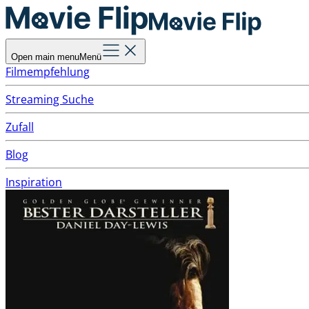
Open main menu
Menü
Filmempfehlung
Streaming Suche
Zufall
Blog
Inspiration