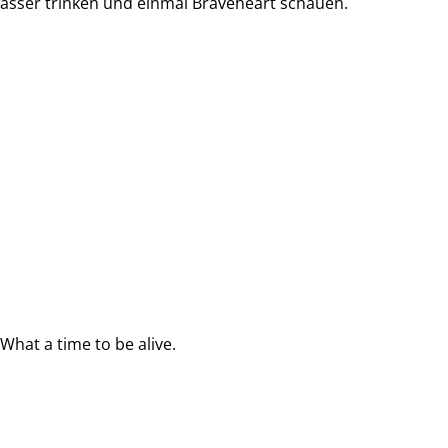
Wasser trinken und einmal Braveheart schauen.
What a time to be alive.