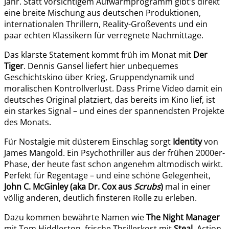
Jahr. Statt vorsichtigem Aufwärmprogramm gibt’s direkt
eine breite Mischung aus deutschen Produktionen,
internationalen Thrillern, Reality-Großevents und ein
paar echten Klassikern für verregnete Nachmittage.
Das klarste Statement kommt früh im Monat mit
Der
Tiger
. Dennis Gansel liefert hier unbequemes
Geschichtskino über Krieg, Gruppendynamik und
moralischen Kontrollverlust. Dass Prime Video damit ein
deutsches Original platziert, das bereits im Kino lief, ist
ein starkes Signal – und eines der spannendsten Projekte
des Monats.
Für Nostalgie mit düsterem Einschlag sorgt
Identity
von
James Mangold. Ein Psychothriller aus der frühen 2000er-
Phase, der heute fast schon angenehm altmodisch wirkt.
Perfekt für Regentage – und eine schöne Gelegenheit,
John C. McGinley (aka Dr. Cox aus
Scrubs
)
mal in einer
völlig anderen, deutlich finsteren Rolle zu erleben.
Dazu kommen bewährte Namen wie
The Night Manager
mit Tom Hiddleston, frische Thrillerkost mit
Steal
, Action