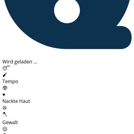
Wird geladen ...
😴
🧨
Tempo
🥸
♥️
Nackte Haut
☮️
🪓
Gewalt
😌