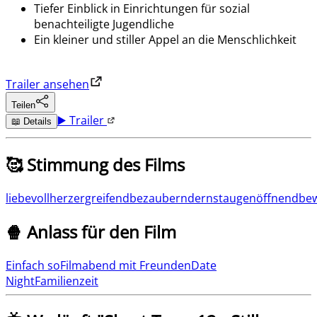
Tiefer Einblick in Einrichtungen für sozial
benachteiligte Jugendliche
Ein kleiner und stiller Appel an die Menschlichkeit
Trailer ansehen
Teilen
▶️ Trailer
📖 Details
🥰 Stimmung des Films
liebevoll
herzergreifend
bezaubernd
ernst
augenöffnend
be
🍿 Anlass für den Film
Einfach so
Filmabend mit Freunden
Date
Night
Familienzeit