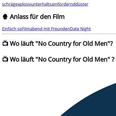
schräg
explosiv
unterhaltsam
fordernd
düster
🍿 Anlass für den Film
Einfach so
Filmabend mit Freunden
Date Night
📺 Wo läuft "
No Country for Old Men
"?
📺 Wo läuft
"
No Country for Old Men
" ?