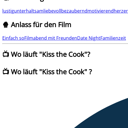
lustig
unterhaltsam
liebevoll
bezaubernd
motivierend
herze
🍿 Anlass für den Film
Einfach so
Filmabend mit Freunden
Date Night
Familienzeit
📺 Wo läuft "
Kiss the Cook
"?
📺 Wo läuft
"
Kiss the Cook
" ?