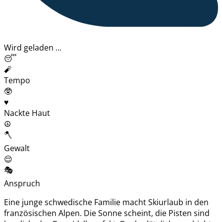
Wird geladen ...
😴
🧨
Tempo
🥸
♥️
Nackte Haut
☮️
🪓
Gewalt
😌
🎭
Anspruch
Eine junge schwedische Familie macht Skiurlaub in den
französischen Alpen. Die Sonne scheint, die Pisten sind