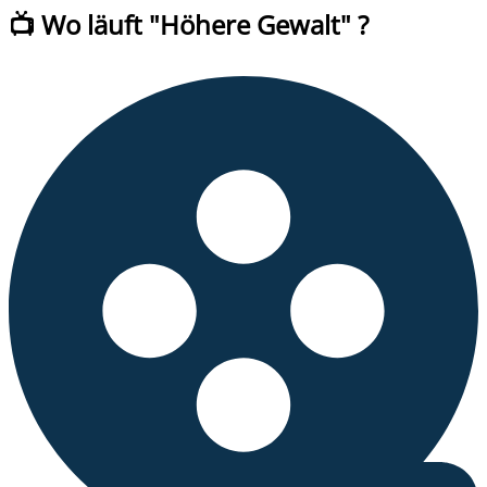
📺 Wo läuft
"
Höhere Gewalt
" ?