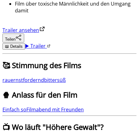
Film über toxische Männlichkeit und den Umgang
damit
Trailer ansehen
Teilen
▶️ Trailer
📖 Details
🥰 Stimmung des Films
rau
ernst
fordernd
bittersüß
🍿 Anlass für den Film
Einfach so
Filmabend mit Freunden
📺 Wo läuft "
Höhere Gewalt
"?