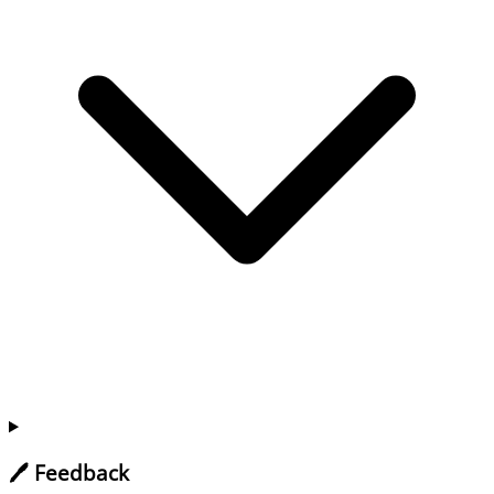
🖊️ Feedback