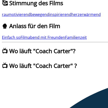
🥰 Stimmung des Films
rau
motivierend
bewegend
inspirierend
herzerwärmend
🍿 Anlass für den Film
Einfach so
Filmabend mit Freunden
Familienzeit
📺 Wo läuft "
Coach Carter
"?
📺 Wo läuft
"
Coach Carter
" ?