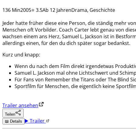
136 Min
2005
⭐ 3.5
Ab 12 Jahren
Drama, Geschichte
Jeder hatte früher diese eine Person, die ständig mehr von
Menschen oft Vorbilder. Coach Carter lebt genau von diese
wachsen einem ans Herz, Samuel L. Jackson ist in Bestform
allerdings einen, für den du dich später sogar bedankst.
Kurz und knapp:
Wenn du nach dem Film direkt irgendetwas Produkt
Samuel L. Jackson mal ohne Lichtschwert und Schimp
Für Fans von Remember the Titans oder The Blind Si
Sportfilm für Menschen, die eigentlich keine Sportf
Trailer ansehen
Teilen
▶️ Trailer
📖 Details