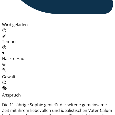
Wird geladen ...
😴
🧨
Tempo
🥸
♥️
Nackte Haut
☮️
🪓
Gewalt
😌
🎭
Anspruch
Die 11-jährige Sophie genießt die seltene gemeinsame
Zeit mit ihrem liebevollen und idealistischen Vater Calum