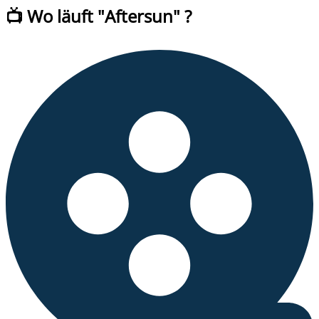
📺 Wo läuft
"
Aftersun
" ?