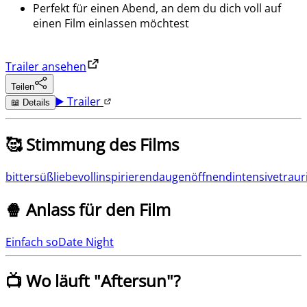
Perfekt für einen Abend, an dem du dich voll auf
einen Film einlassen möchtest
Trailer ansehen
Teilen
▶️ Trailer
📖 Details
🥰 Stimmung des Films
bittersüß
liebevoll
inspirierend
augenöffnend
intensive
traur
🍿 Anlass für den Film
Einfach so
Date Night
📺 Wo läuft "
Aftersun
"?