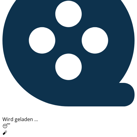
Wird geladen ...
😴
🧨