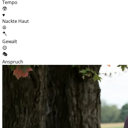
Tempo
🥸
♥️
Nackte Haut
☮️
🪓
Gewalt
😌
🎭
Anspruch