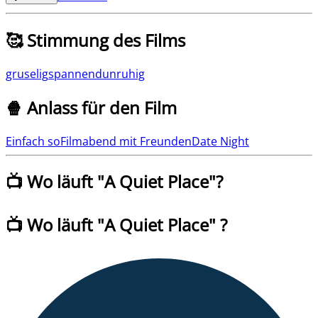
🥰 Stimmung des Films
gruselig
spannend
unruhig
🍿 Anlass für den Film
Einfach so
Filmabend mit Freunden
Date Night
📺 Wo läuft "
A Quiet Place
"?
📺 Wo läuft
"
A Quiet Place
" ?