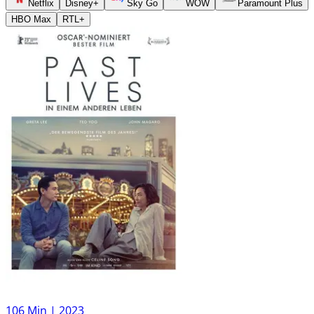
Netflix
Disney+
Sky Go
WOW
Paramount Plus
HBO Max
RTL+
106 Min |
2023