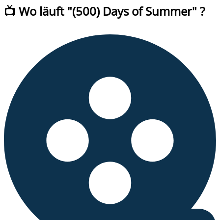
📺 Wo läuft
"
(500) Days of Summer
" ?