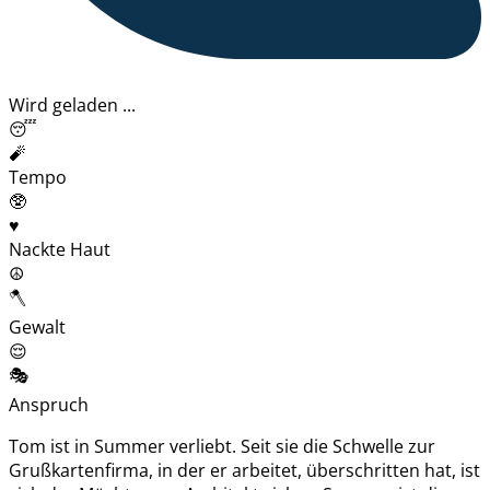
Wird geladen ...
😴
🧨
Tempo
🥸
♥️
Nackte Haut
☮️
🪓
Gewalt
😌
🎭
Anspruch
Tom ist in Summer verliebt. Seit sie die Schwelle zur
Grußkartenfirma, in der er arbeitet, überschritten hat, ist