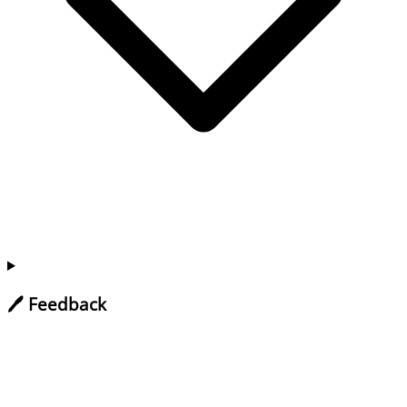
🖊️ Feedback