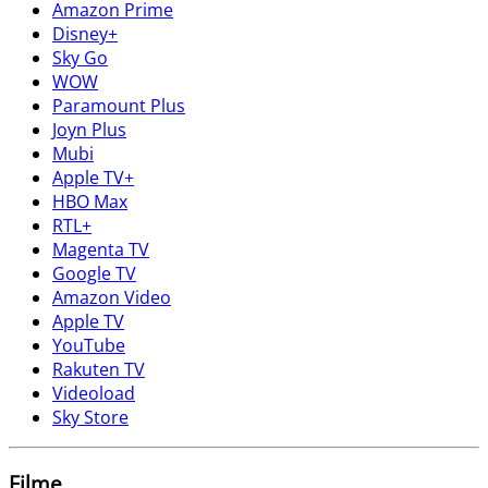
Amazon Prime
Disney+
Sky Go
WOW
Paramount Plus
Joyn Plus
Mubi
Apple TV+
HBO Max
RTL+
Magenta TV
Google TV
Amazon Video
Apple TV
YouTube
Rakuten TV
Videoload
Sky Store
Filme