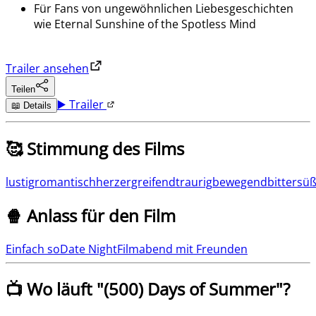
Für Fans von ungewöhnlichen Liebesgeschichten
wie Eternal Sunshine of the Spotless Mind
Trailer ansehen
Teilen
▶️ Trailer
📖 Details
🥰 Stimmung des Films
lustig
romantisch
herzergreifend
traurig
bewegend
bittersü
🍿 Anlass für den Film
Einfach so
Date Night
Filmabend mit Freunden
📺 Wo läuft "
(500) Days of Summer
"?