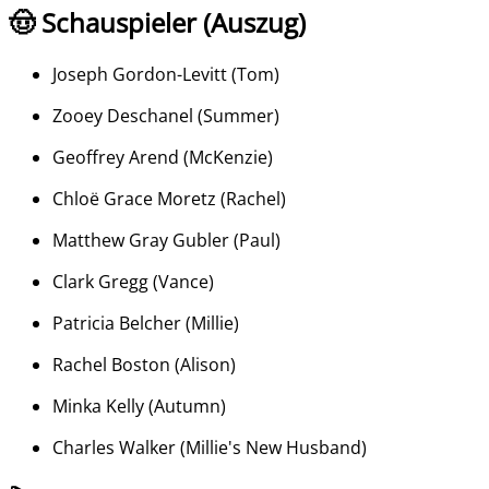
🤠 Schauspieler (Auszug)
Joseph Gordon-Levitt
(
Tom
)
Zooey Deschanel
(
Summer
)
Geoffrey Arend
(
McKenzie
)
Chloë Grace Moretz
(
Rachel
)
Matthew Gray Gubler
(
Paul
)
Clark Gregg
(
Vance
)
Patricia Belcher
(
Millie
)
Rachel Boston
(
Alison
)
Minka Kelly
(
Autumn
)
Charles Walker
(
Millie's New Husband
)